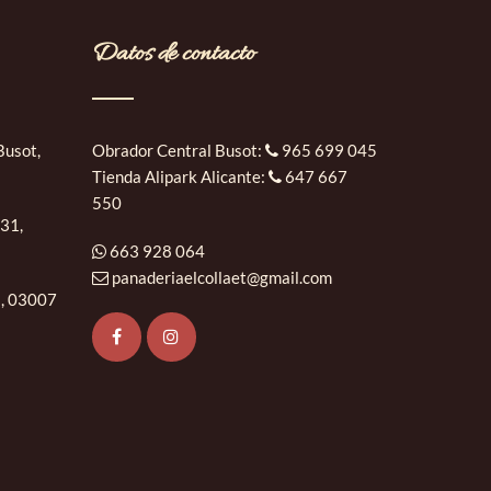
Datos de contacto
Busot,
Obrador Central Busot:
965 699 045
Tienda Alipark Alicante:
647 667
550
 31,
663 928 064
panaderiaelcollaet@gmail.com
5, 03007